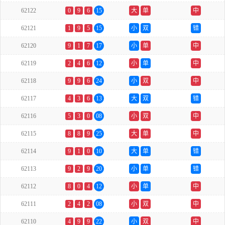
62122
0
9
6
15
大
单
中
62121
1
9
5
15
小
双
错
62120
9
1
7
17
小
单
中
62119
2
4
6
12
小
单
中
62118
9
9
6
24
小
双
中
62117
4
3
6
13
大
双
错
62116
5
3
0
08
小
双
中
62115
8
8
9
25
大
单
中
62114
9
1
0
10
大
单
错
62113
9
2
9
20
小
单
错
62112
8
0
4
12
小
单
中
62111
2
4
2
08
小
双
中
62110
4
9
9
22
小
双
中