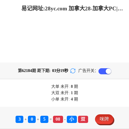
易记网址:28yc.com 加拿大28-加拿大PC|加拿大在线预测|加拿大PC走势|加拿大28刮奖结果查询
第
62184
期 距下期:
03
分
19
秒
广告开关：
大单
未开:
8
期
大双
未开:
1
期
小单
未开:
4
期
3
0
5
08
小
双
咪牌
+
+
=
-