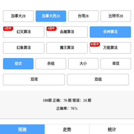
加拿大28
加拿大西28
台湾28
比特币28
幻灭算法
血屠算法
杀神算法
幻象算法
魔王算法
万能算法
组合
杀组
大小
单双
双项
双组
100期 正确：76 期 错误：24 期
正确率：76%
预测
走势
统计