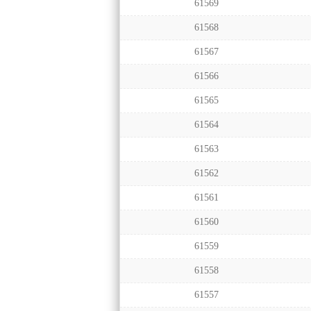
61569
61568
61567
61566
61565
61564
61563
61562
61561
61560
61559
61558
61557