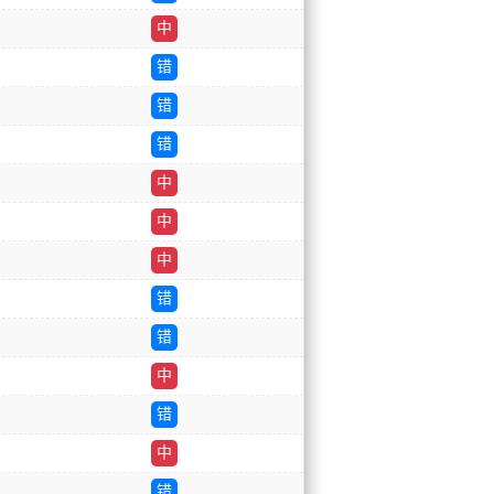
中
错
错
错
中
中
中
错
错
中
错
中
错