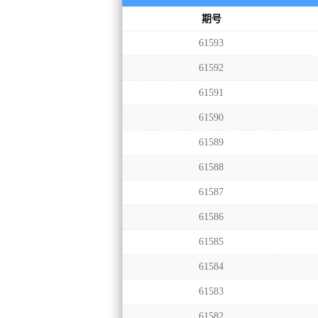
期号
61593
61592
61591
61590
61589
61588
61587
61586
61585
61584
61583
61582