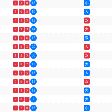
18
小
7
3
8
10
大
5
0
5
12
双
4
5
3
14
大
2
9
3
15
双
4
5
6
20
大
8
9
3
08
双
1
2
5
11
大
9
0
2
13
大
7
1
5
18
双
9
9
0
12
大
4
3
5
08
大
7
0
1
18
小
8
2
8