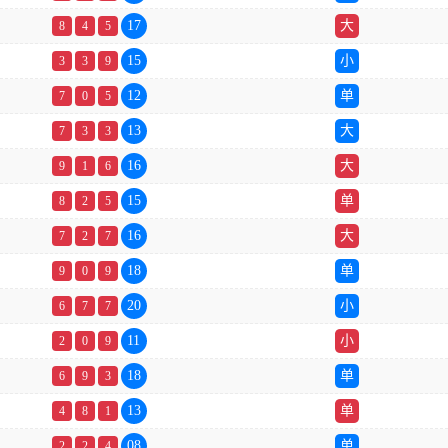
17
大
8
4
5
15
小
3
3
9
12
单
7
0
5
13
大
7
3
3
16
大
9
1
6
15
单
8
2
5
16
大
7
2
7
18
单
9
0
9
20
小
6
7
7
11
小
2
0
9
18
单
6
9
3
13
单
4
8
1
08
单
2
2
4