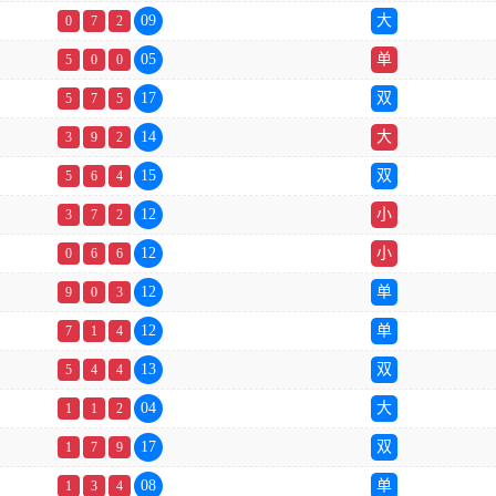
09
大
0
7
2
05
单
5
0
0
17
双
5
7
5
14
大
3
9
2
15
双
5
6
4
12
小
3
7
2
12
小
0
6
6
12
单
9
0
3
12
单
7
1
4
13
双
5
4
4
04
大
1
1
2
17
双
1
7
9
08
单
1
3
4