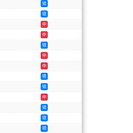
错
错
中
中
错
中
中
错
错
中
错
错
错