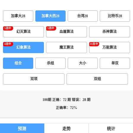
加拿大28
加拿大西28
台湾28
比特币28
幻灭算法
血屠算法
杀神算法
幻象算法
魔王算法
万能算法
组合
杀组
大小
单双
双项
双组
100期 正确：72 期 错误：28 期
正确率：72%
预测
走势
统计