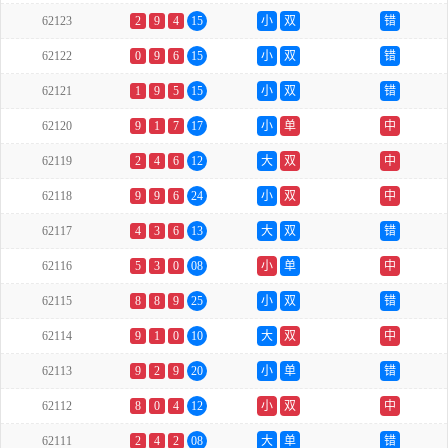
62123
2
9
4
15
小
双
错
62122
0
9
6
15
小
双
错
62121
1
9
5
15
小
双
错
62120
9
1
7
17
小
单
中
62119
2
4
6
12
大
双
中
62118
9
9
6
24
小
双
中
62117
4
3
6
13
大
双
错
62116
5
3
0
08
小
单
中
62115
8
8
9
25
小
双
错
62114
9
1
0
10
大
双
中
62113
9
2
9
20
小
单
错
62112
8
0
4
12
小
双
中
62111
2
4
2
08
大
单
错