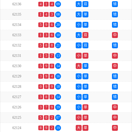
62136
4
1
4
09
大
双
错
62135
1
4
3
08
大
单
错
62134
5
9
6
20
小
单
错
62133
1
3
6
10
大
双
中
62132
5
8
8
21
小
双
错
62131
1
5
7
13
小
单
中
62130
5
9
0
14
大
单
中
62129
3
9
4
16
小
单
错
62128
0
9
9
18
小
单
错
62127
3
8
3
14
小
单
错
62126
3
7
9
19
小
单
中
62125
5
0
2
07
小
单
中
62124
8
9
2
19
大
单
中