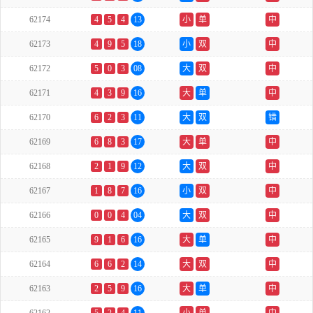
62174
4
5
4
13
小
单
中
62173
4
9
5
18
小
双
中
62172
5
0
3
08
大
双
中
62171
4
3
9
16
大
单
中
62170
6
2
3
11
大
双
错
62169
6
8
3
17
大
单
中
62168
2
1
9
12
大
双
中
62167
1
8
7
16
小
双
中
62166
0
0
4
04
大
双
中
62165
9
1
6
16
大
单
中
62164
6
6
2
14
大
双
中
62163
2
5
9
16
大
单
中