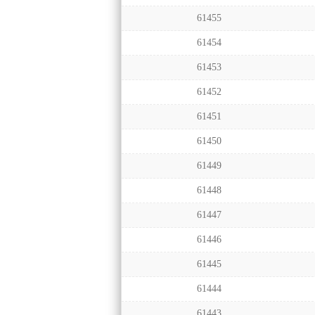
61455
61454
61453
61452
61451
61450
61449
61448
61447
61446
61445
61444
61443