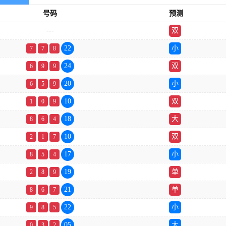
号码
预测
---
双
22
小
7
7
8
24
双
6
9
9
20
小
6
5
9
10
双
1
0
9
18
大
8
6
4
10
双
2
1
7
17
小
8
5
4
19
单
2
8
9
21
单
8
6
7
22
小
9
8
5
05
大
0
3
2