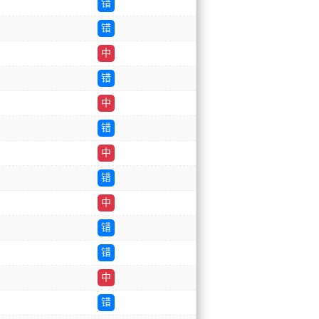
错
错
中
错
中
错
中
错
中
错
错
中
错