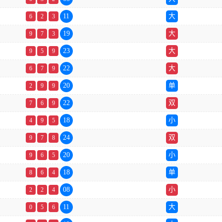
11
大
6
2
3
19
大
9
7
3
23
大
9
5
9
22
大
6
7
9
20
单
2
9
9
22
双
7
6
9
18
小
4
9
5
24
双
9
7
8
20
小
9
6
5
18
单
8
6
4
08
小
2
2
4
11
大
0
5
6