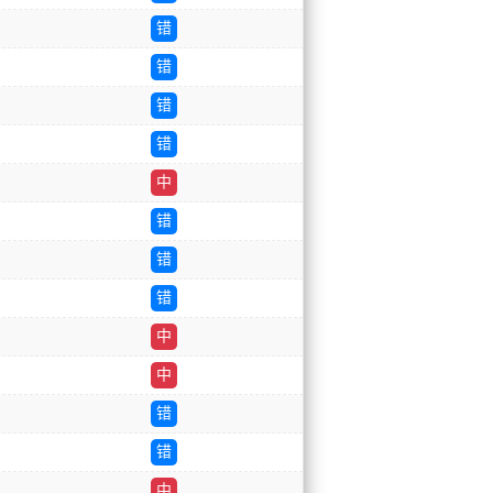
错
错
错
错
中
错
错
错
中
中
错
错
中