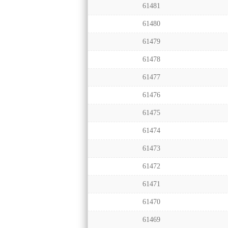
61481
61480
61479
61478
61477
61476
61475
61474
61473
61472
61471
61470
61469