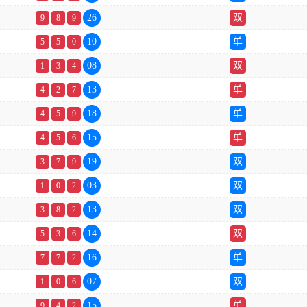
26
双
9
8
9
10
单
5
5
0
08
双
1
3
4
13
单
4
2
7
18
单
4
5
9
15
单
4
5
6
19
双
3
7
9
03
双
1
0
2
13
双
3
8
2
14
双
5
3
6
16
单
7
7
2
07
双
1
0
6
15
单
9
4
2