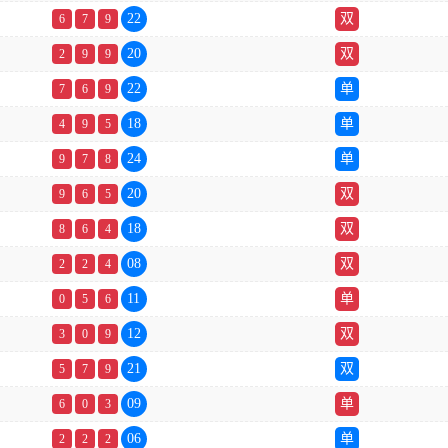
22
双
6
7
9
20
双
2
9
9
22
单
7
6
9
18
单
4
9
5
24
单
9
7
8
20
双
9
6
5
18
双
8
6
4
08
双
2
2
4
11
单
0
5
6
12
双
3
0
9
21
双
5
7
9
09
单
6
0
3
06
单
2
2
2