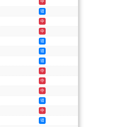
中
错
中
中
错
错
错
中
中
中
错
中
错