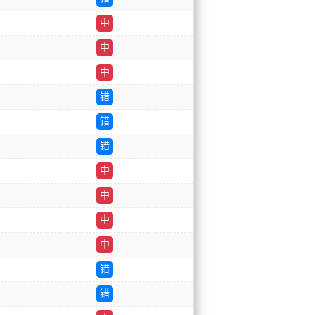
中
中
中
错
错
错
中
中
中
中
错
错