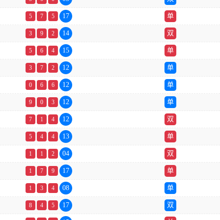
17
单
5
7
5
14
双
3
9
2
15
单
5
6
4
12
单
3
7
2
12
单
0
6
6
12
单
9
0
3
12
双
7
1
4
13
单
5
4
4
04
双
1
1
2
17
单
1
7
9
08
单
1
3
4
17
双
8
4
5