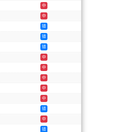
中
中
错
错
错
中
中
中
中
中
错
中
错