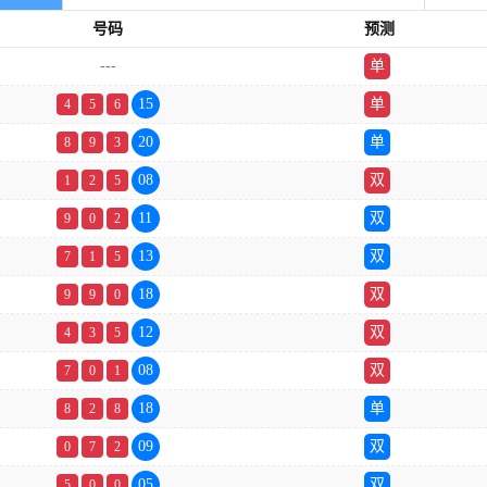
号码
预测
---
单
15
单
4
5
6
20
单
8
9
3
08
双
1
2
5
11
双
9
0
2
13
双
7
1
5
18
双
9
9
0
12
双
4
3
5
08
双
7
0
1
18
单
8
2
8
09
双
0
7
2
05
双
5
0
0