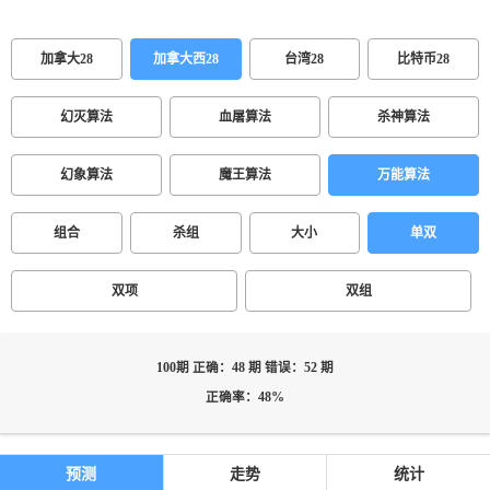
加拿大28
加拿大西28
台湾28
比特币28
幻灭算法
血屠算法
杀神算法
幻象算法
魔王算法
万能算法
组合
杀组
大小
单双
双项
双组
100期 正确：48 期 错误：52 期
正确率：48%
预测
走势
统计