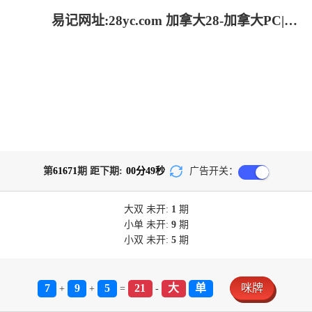
易记网址:28yc.com 加拿大28-加拿大PC|加拿大在线预测|加拿大PC走势|加拿大28刮奖结果查询
第
61671
期 距下期:
00
分
49
秒
广告开关：
大双
未开:
1
期
小单
未开:
9
期
小双
未开:
5
期
7
9
5
21
大
单
咪牌
+
+
=
-