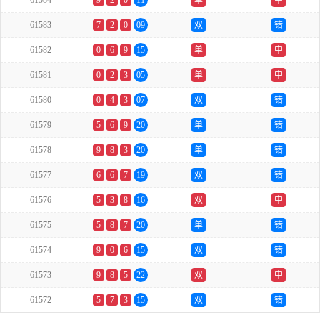
61584
9
2
0
11
单
中
61583
7
2
0
09
双
错
61582
0
6
9
15
单
中
61581
0
2
3
05
单
中
61580
0
4
3
07
双
错
61579
5
6
9
20
单
错
61578
9
8
3
20
单
错
61577
6
6
7
19
双
错
61576
5
3
8
16
双
中
61575
5
8
7
20
单
错
61574
9
0
6
15
双
错
61573
9
8
5
22
双
中
61572
5
7
3
15
双
错