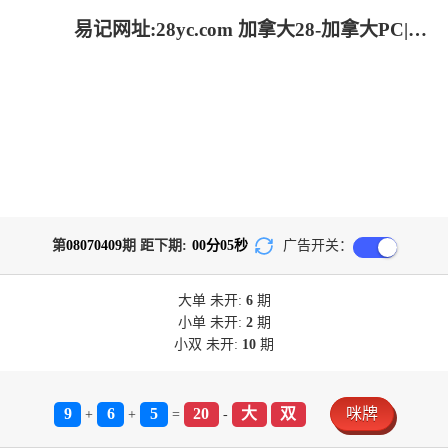
易记网址:28yc.com 加拿大28-加拿大PC|加拿大在线预测|加拿大PC走势|加拿大28刮奖结果查询
第
08070409
期 距下期:
00
分
05
秒
广告开关：
大单
未开:
6
期
小单
未开:
2
期
小双
未开:
10
期
9
6
5
20
大
双
咪牌
+
+
=
-