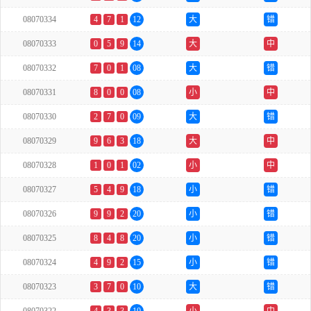
08070334
4
7
1
12
大
错
08070333
0
5
9
14
大
中
08070332
7
0
1
08
大
错
08070331
8
0
0
08
小
中
08070330
2
7
0
09
大
错
08070329
9
6
3
18
大
中
08070328
1
0
1
02
小
中
08070327
5
4
9
18
小
错
08070326
9
9
2
20
小
错
08070325
8
4
8
20
小
错
08070324
4
9
2
15
小
错
08070323
3
7
0
10
大
错