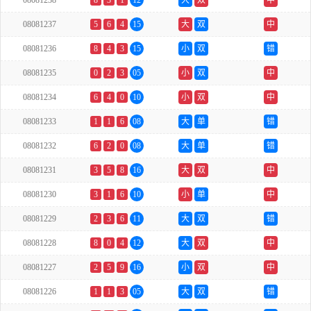
08081238
8
3
1
12
大
双
中
08081237
5
6
4
15
大
双
中
08081236
8
4
3
15
小
双
错
08081235
0
2
3
05
小
双
中
08081234
6
4
0
10
小
双
中
08081233
1
1
6
08
大
单
错
08081232
6
2
0
08
大
单
错
08081231
3
5
8
16
大
双
中
08081230
3
1
6
10
小
单
中
08081229
2
3
6
11
大
双
错
08081228
8
0
4
12
大
双
中
08081227
2
5
9
16
小
双
中
08081226
1
1
3
05
大
双
错