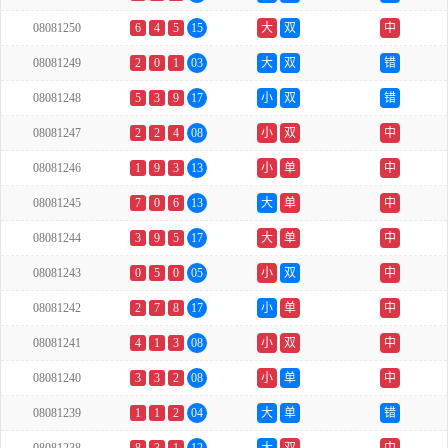
08081250
6
4
5
15
大
双
中
08081249
2
0
1
03
大
双
错
08081248
5
3
9
17
小
双
错
08081247
2
2
4
08
小
双
中
08081246
1
9
3
13
小
单
中
08081245
7
0
6
13
大
单
中
08081244
3
9
5
17
大
单
中
08081243
0
5
0
05
小
双
中
08081242
2
7
8
17
小
单
中
08081241
4
1
3
08
小
双
中
08081240
3
3
2
08
小
单
中
08081239
1
1
2
04
大
单
错