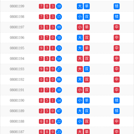
08081199
7
0
3
10
大
单
错
08081198
7
5
3
15
小
双
错
08081197
5
1
3
09
小
单
中
08081196
3
7
0
10
大
双
中
08081195
9
3
1
13
大
单
中
08081194
7
3
4
14
大
双
中
08081193
9
9
9
27
大
双
中
08081192
0
6
0
06
大
双
中
08081191
1
7
2
10
小
双
中
08081190
8
5
1
14
小
单
错
08081189
2
5
0
07
大
双
错
08081188
6
8
8
22
小
双
中
08081187
6
8
9
23
大
单
中