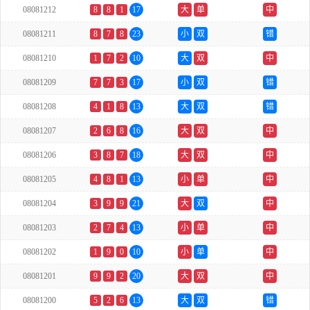
08081212
8
8
1
17
大
单
中
08081211
8
7
8
23
小
双
错
08081210
1
7
2
10
大
双
中
08081209
7
7
3
17
小
双
错
08081208
4
1
8
13
大
双
错
08081207
2
6
8
16
大
双
中
08081206
3
8
7
18
大
双
中
08081205
4
8
1
13
小
单
中
08081204
3
9
9
21
大
双
中
08081203
2
7
4
13
小
单
中
08081202
1
9
0
10
小
单
中
08081201
9
9
2
20
大
双
中
08081200
5
2
6
13
大
双
错