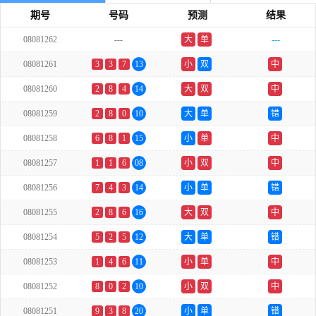
期号
号码
预测
结果
08081262
---
大
单
---
08081261
3
3
7
13
小
双
中
08081260
2
8
4
14
大
双
中
08081259
2
8
0
10
大
单
错
08081258
6
8
1
15
小
单
中
08081257
1
1
6
08
小
双
中
08081256
7
4
3
14
小
单
错
08081255
2
8
6
16
大
双
中
08081254
5
2
5
12
大
单
错
08081253
1
4
6
11
小
单
中
08081252
8
0
2
10
小
双
中
08081251
9
3
8
20
小
单
错