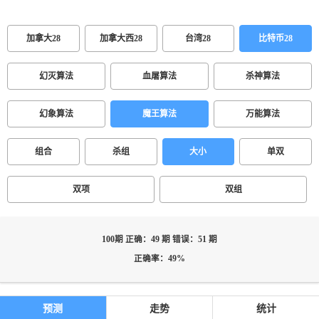
加拿大28
加拿大西28
台湾28
比特币28
幻灭算法
血屠算法
杀神算法
幻象算法
魔王算法
万能算法
组合
杀组
大小
单双
双项
双组
100期 正确：49 期 错误：51 期
正确率：49%
预测
走势
统计