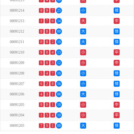
08091215
7
4
9
20
大
中
08091214
9
9
7
25
小
错
08091213
1
7
6
14
大
中
08091212
0
8
1
09
大
错
08091211
0
8
2
10
大
错
08091210
9
0
4
13
小
中
08091209
9
0
3
12
小
中
08091208
5
4
7
16
小
错
08091207
6
2
8
16
小
错
08091206
4
3
1
08
大
错
08091205
9
0
1
10
小
中
08091204
1
5
4
10
小
中
08091203
7
0
1
08
大
错