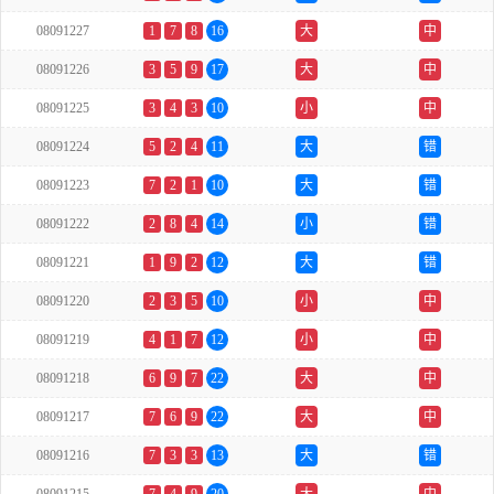
08091227
1
7
8
16
大
中
08091226
3
5
9
17
大
中
08091225
3
4
3
10
小
中
08091224
5
2
4
11
大
错
08091223
7
2
1
10
大
错
08091222
2
8
4
14
小
错
08091221
1
9
2
12
大
错
08091220
2
3
5
10
小
中
08091219
4
1
7
12
小
中
08091218
6
9
7
22
大
中
08091217
7
6
9
22
大
中
08091216
7
3
3
13
大
错