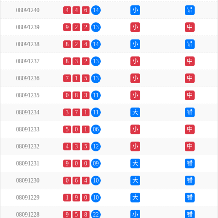
08091240
4
4
6
14
小
错
08091239
9
2
2
13
小
中
08091238
8
2
4
14
小
错
08091237
8
3
2
13
小
中
08091236
7
1
5
13
小
中
08091235
0
8
3
11
小
中
08091234
3
7
1
11
大
错
08091233
5
0
1
06
小
中
08091232
4
3
5
12
小
中
08091231
9
0
0
09
大
错
08091230
0
6
4
10
大
错
08091229
1
9
0
10
大
错
08091228
9
5
8
22
小
错