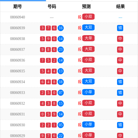
期号
号码
预测
结果
小双
08060940
---
殺
---
大双
08060939
3
7
6
16
殺
错
大单
08060938
5
9
0
14
殺
中
大双
08060937
9
8
6
23
殺
中
小双
08060936
7
5
2
14
殺
中
大双
08060935
5
4
4
13
殺
中
大双
08060934
6
4
8
18
殺
错
小单
08060933
2
5
0
07
殺
错
小双
08060932
4
3
8
15
殺
中
小双
08060931
0
5
9
14
殺
中
小单
08060930
2
2
1
05
殺
错
小单
08060929
9
7
6
22
殺
中