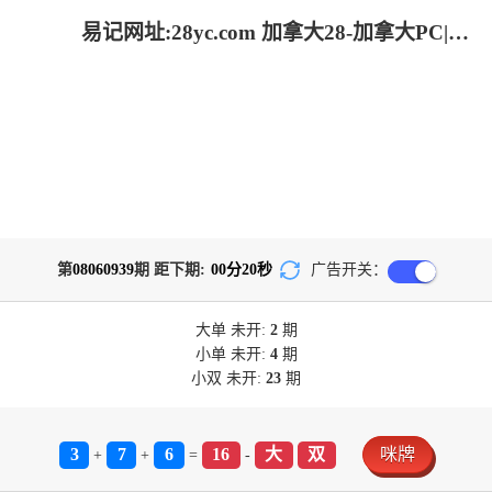
易记网址:28yc.com 加拿大28-加拿大PC|加拿大在线预测|加拿大PC走势|加拿大28刮奖结果查询
第
08060939
期 距下期:
00
分
20
秒
广告开关：
大单
未开:
2
期
小单
未开:
4
期
小双
未开:
23
期
3
7
6
16
大
双
咪牌
+
+
=
-