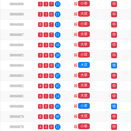
小单
08060890
5
3
7
15
殺
中
大双
08060889
2
3
6
11
殺
中
小单
08060888
8
0
7
15
殺
中
大单
08060887
3
1
7
11
殺
中
大单
08060886
4
3
9
16
殺
中
小双
08060885
3
9
8
20
殺
中
大双
08060884
6
9
9
24
殺
错
大单
08060883
4
3
0
07
殺
中
大单
08060882
4
0
1
05
殺
中
大单
08060881
8
1
5
14
殺
中
小单
08060880
0
0
5
05
殺
错
大双
08060879
8
1
0
09
殺
中
小单
08060878
4
8
0
12
殺
中