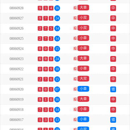
大单
08060928
9
3
4
16
殺
中
小双
08060927
9
7
8
24
殺
中
小双
08060926
2
7
5
14
殺
中
小单
08060925
2
7
5
14
殺
中
小单
08060924
8
0
7
15
殺
中
大单
08060923
6
9
9
24
殺
中
小单
08060922
0
9
9
18
殺
中
大双
08060921
2
7
6
15
殺
中
小单
08060920
6
0
1
07
殺
错
大单
08060919
9
1
6
16
殺
中
小单
08060918
7
3
4
14
殺
中
小单
08060917
1
3
9
13
殺
错
小双