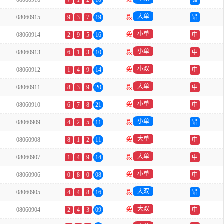
08060916
7
1
2
10
殺
错
大单
08060915
9
3
7
19
殺
错
小单
08060914
2
9
5
16
殺
中
小单
08060913
6
1
3
10
殺
中
小双
08060912
1
4
9
14
殺
中
大单
08060911
8
3
9
20
殺
中
小单
08060910
6
7
8
21
殺
中
小单
08060909
4
2
5
11
殺
错
大单
08060908
8
1
2
11
殺
中
大单
08060907
1
4
9
14
殺
中
小单
08060906
0
8
0
08
殺
中
大双
08060905
4
4
8
16
殺
错
大双
08060904
2
4
3
09
殺
中