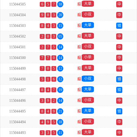
大单
115044505
6
5
7
18
殺
中
小双
115044504
9
8
3
20
殺
中
大单
115044503
8
4
3
15
殺
错
大单
115044502
2
0
3
05
殺
中
小双
115044501
2
7
5
14
殺
中
小单
115044500
7
7
0
14
殺
中
大单
115044499
7
0
5
12
殺
中
小双
115044498
5
1
6
12
殺
错
大单
115044497
8
4
7
19
殺
错
小双
115044496
3
9
2
14
殺
中
大单
115044495
8
4
9
21
殺
错
小双
115044494
4
9
5
18
殺
中
大单
115044493
3
3
5
11
殺
中