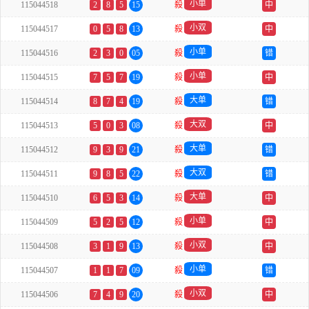
小单
115044518
2
8
5
15
殺
中
小双
115044517
0
5
8
13
殺
中
小单
115044516
2
3
0
05
殺
错
小单
115044515
7
5
7
19
殺
中
大单
115044514
8
7
4
19
殺
错
大双
115044513
5
0
3
08
殺
中
大单
115044512
9
3
9
21
殺
错
大双
115044511
9
8
5
22
殺
错
大单
115044510
6
5
3
14
殺
中
小单
115044509
5
2
5
12
殺
中
小双
115044508
3
1
9
13
殺
中
小单
115044507
1
1
7
09
殺
错
小双
115044506
7
4
9
20
殺
中