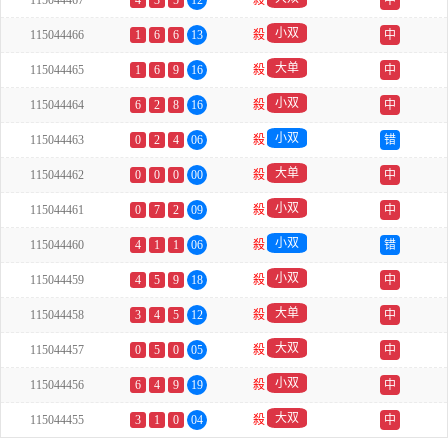
115044467
4
3
5
12
殺
中
小双
115044466
1
6
6
13
殺
中
大单
115044465
1
6
9
16
殺
中
小双
115044464
6
2
8
16
殺
中
小双
115044463
0
2
4
06
殺
错
大单
115044462
0
0
0
00
殺
中
小双
115044461
0
7
2
09
殺
中
小双
115044460
4
1
1
06
殺
错
小双
115044459
4
5
9
18
殺
中
大单
115044458
3
4
5
12
殺
中
大双
115044457
0
5
0
05
殺
中
小双
115044456
6
4
9
19
殺
中
大双
115044455
3
1
0
04
殺
中