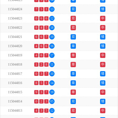
115044825
7
5
2
14
单
错
115044824
7
5
1
13
双
错
115044823
0
6
6
12
双
中
115044822
9
4
5
18
双
中
115044821
6
6
7
19
双
错
115044820
4
6
6
16
单
错
115044819
4
6
7
17
单
中
115044818
1
2
8
11
单
中
115044817
0
3
7
10
单
错
115044816
8
5
1
14
单
错
115044815
9
3
7
19
单
中
115044814
0
2
3
05
双
错
115044813
4
3
5
12
双
中