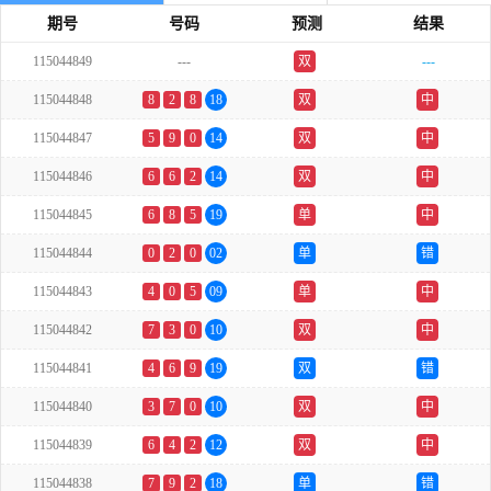
期号
号码
预测
结果
115044849
---
双
---
115044848
8
2
8
18
双
中
115044847
5
9
0
14
双
中
115044846
6
6
2
14
双
中
115044845
6
8
5
19
单
中
115044844
0
2
0
02
单
错
115044843
4
0
5
09
单
中
115044842
7
3
0
10
双
中
115044841
4
6
9
19
双
错
115044840
3
7
0
10
双
中
115044839
6
4
2
12
双
中
115044838
7
9
2
18
单
错