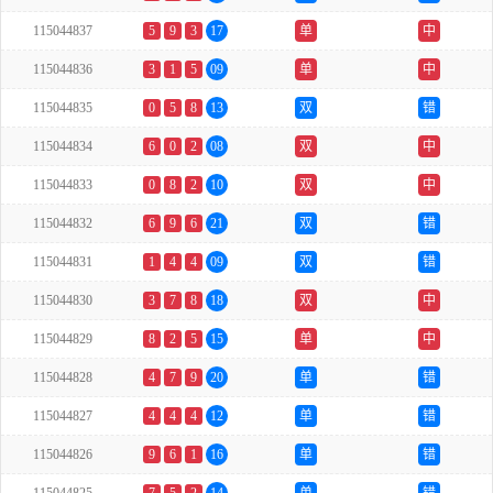
115044837
5
9
3
17
单
中
115044836
3
1
5
09
单
中
115044835
0
5
8
13
双
错
115044834
6
0
2
08
双
中
115044833
0
8
2
10
双
中
115044832
6
9
6
21
双
错
115044831
1
4
4
09
双
错
115044830
3
7
8
18
双
中
115044829
8
2
5
15
单
中
115044828
4
7
9
20
单
错
115044827
4
4
4
12
单
错
115044826
9
6
1
16
单
错