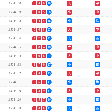
115044140
6
4
9
19
大
中
115044139
3
0
5
08
小
中
115044138
7
4
5
16
小
错
115044137
9
6
8
23
大
中
115044136
4
7
0
11
大
错
115044135
6
8
4
18
大
中
115044134
7
9
8
24
大
中
115044133
1
7
9
17
小
错
115044132
9
4
2
15
大
中
115044131
9
6
2
17
小
错
115044130
2
3
9
14
大
中
115044129
4
5
7
16
小
错
115044128
0
4
8
12
大
错