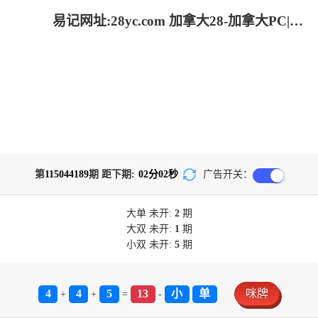
易记网址:28yc.com 加拿大28-加拿大PC|加拿大在线预测|加拿大PC走势|加拿大28刮奖结果查询
第
115044189
期 距下期:
02
分
01
秒
广告开关：
大单
未开:
2
期
大双
未开:
1
期
小双
未开:
5
期
4
4
5
13
小
单
咪牌
+
+
=
-