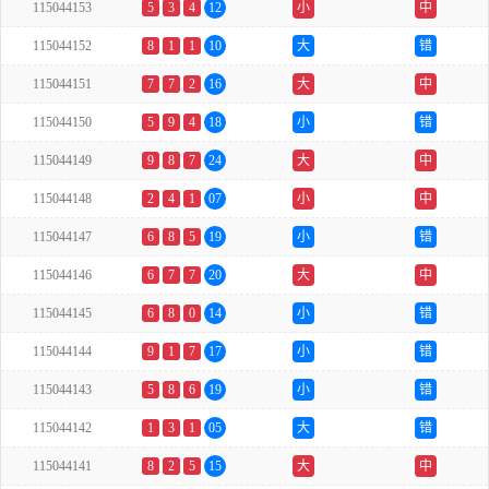
115044153
5
3
4
12
小
中
115044152
8
1
1
10
大
错
115044151
7
7
2
16
大
中
115044150
5
9
4
18
小
错
115044149
9
8
7
24
大
中
115044148
2
4
1
07
小
中
115044147
6
8
5
19
小
错
115044146
6
7
7
20
大
中
115044145
6
8
0
14
小
错
115044144
9
1
7
17
小
错
115044143
5
8
6
19
小
错
115044142
1
3
1
05
大
错
115044141
8
2
5
15
大
中