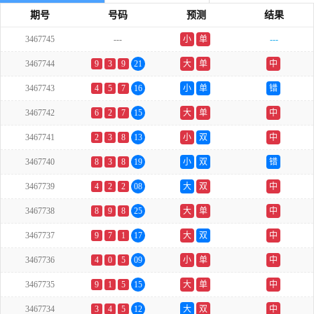
期号
号码
预测
结果
3467745
---
小
单
---
3467744
9
3
9
21
大
单
中
3467743
4
5
7
16
小
单
错
3467742
6
2
7
15
大
单
中
3467741
2
3
8
13
小
双
中
3467740
8
3
8
19
小
双
错
3467739
4
2
2
08
大
双
中
3467738
8
9
8
25
大
单
中
3467737
9
7
1
17
大
双
中
3467736
4
0
5
09
小
单
中
3467735
9
1
5
15
大
单
中
3467734
3
4
5
12
大
双
中