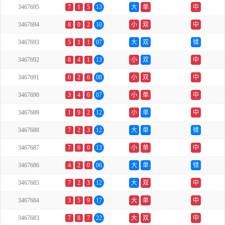
3467695
7
1
5
13
大
单
中
3467694
8
0
2
10
小
双
中
3467693
5
1
1
07
大
双
错
3467692
8
4
1
13
小
双
中
3467691
0
2
6
08
小
双
中
3467690
3
4
0
07
小
单
中
3467689
1
9
2
12
小
单
中
3467688
7
2
3
12
大
单
错
3467687
7
6
0
13
小
单
中
3467686
4
2
0
06
大
单
错
3467685
7
2
3
12
大
双
中
3467684
3
5
9
17
大
单
中
3467683
7
8
7
22
大
双
中