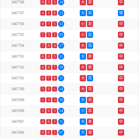
3467708
8
3
3
14
大
双
中
3467707
4
1
8
13
大
双
错
3467706
0
7
5
12
小
双
中
3467705
1
3
1
05
小
双
中
3467704
7
6
4
17
大
双
中
3467703
0
6
5
11
大
单
中
3467702
4
8
7
19
大
单
中
3467701
6
7
8
21
大
双
中
3467700
5
8
1
14
大
双
中
3467699
1
4
5
10
大
双
中
3467698
3
6
5
14
小
双
中
3467697
4
6
1
11
大
单
中
3467696
0
6
1
07
大
单
中