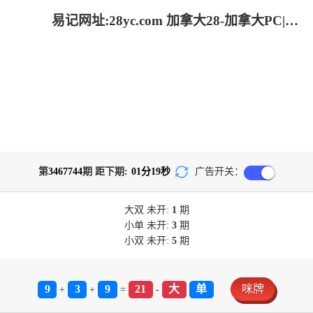
易记网址:28yc.com 加拿大28-加拿大PC|加拿大在线预测|加拿大PC走势|加拿大28刮奖结果查询
第
3467744
期 距下期:
01
分
19
秒
广告开关：
大双
未开:
1
期
小单
未开:
3
期
小双
未开:
5
期
9
3
9
21
大
单
咪牌
+
+
=
-