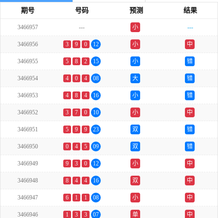
期号
号码
预测
结果
3466957
---
小
---
3466956
3
9
0
12
小
中
3466955
5
8
2
15
小
错
3466954
4
0
4
08
大
错
3466953
4
8
4
16
小
错
3466952
3
7
0
10
小
中
3466951
5
9
9
23
双
错
3466950
0
4
5
09
双
错
3466949
9
3
0
12
小
中
3466948
8
4
4
16
双
中
3466947
6
1
1
08
小
中
3466946
1
3
3
07
单
中