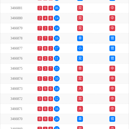
3466881
2
0
4
06
双
中
3466880
2
4
8
14
双
中
3466879
7
2
5
14
双
中
3466878
2
7
7
16
单
错
3466877
7
8
2
17
小
错
3466876
4
2
5
11
双
错
3466875
5
3
7
15
单
中
3466874
1
7
2
10
双
中
3466873
5
9
0
14
大
中
3466872
3
9
0
12
双
中
3466871
6
8
2
16
大
中
3466870
8
9
7
24
单
错