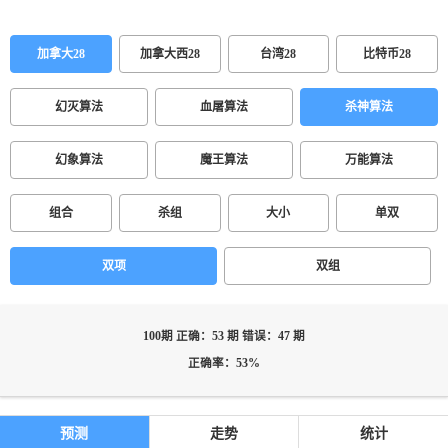
加拿大28
加拿大西28
台湾28
比特币28
幻灭算法
血屠算法
杀神算法
幻象算法
魔王算法
万能算法
组合
杀组
大小
单双
双项
双组
100期 正确：53 期 错误：47 期
正确率：53%
预测
走势
统计