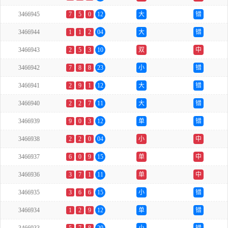
3466945
7
5
0
12
大
错
3466944
1
1
2
04
大
错
3466943
2
5
3
10
双
中
3466942
7
8
8
23
小
错
3466941
2
9
1
12
大
错
3466940
2
2
7
11
大
错
3466939
9
0
3
12
单
错
3466938
2
2
0
04
小
中
3466937
6
0
9
15
单
中
3466936
3
7
1
11
单
中
3466935
3
6
6
15
小
错
3466934
1
2
9
12
单
错