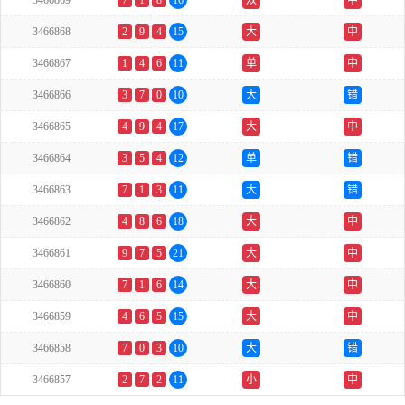
3466869
7
1
8
16
双
中
3466868
2
9
4
15
大
中
3466867
1
4
6
11
单
中
3466866
3
7
0
10
大
错
3466865
4
9
4
17
大
中
3466864
3
5
4
12
单
错
3466863
7
1
3
11
大
错
3466862
4
8
6
18
大
中
3466861
9
7
5
21
大
中
3466860
7
1
6
14
大
中
3466859
4
6
5
15
大
中
3466858
7
0
3
10
大
错
3466857
2
7
2
11
小
中