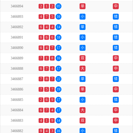
3466894
2
1
2
05
单
中
3466893
4
7
5
16
小
错
3466892
6
4
4
14
单
错
3466891
6
6
6
18
小
错
3466890
6
4
7
17
小
错
3466889
7
1
8
16
双
中
3466888
6
7
4
17
大
中
3466887
7
8
7
22
单
错
3466886
7
5
7
19
单
中
3466885
2
6
9
17
小
错
3466884
6
7
4
17
大
中
3466883
4
1
9
14
双
中
3466882
9
4
3
16
小
错