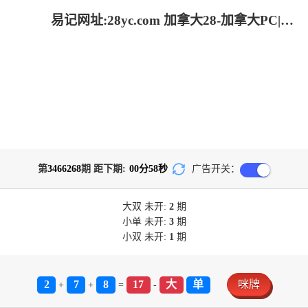
易记网址:28yc.com 加拿大28-加拿大PC|加拿大在线预测|加拿大PC走势|加拿大28刮奖结果查询
第
3466268
期 距下期:
00
分
58
秒
广告开关：
大双
未开:
2
期
小单
未开:
3
期
小双
未开:
1
期
2
7
8
17
大
单
咪牌
+
+
=
-