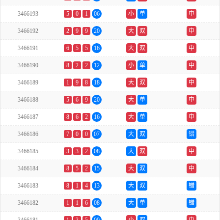
3466193
5
0
1
06
小
单
中
3466192
2
9
9
20
大
双
中
3466191
6
5
5
16
大
双
中
3466190
8
2
2
12
小
单
中
3466189
1
9
8
18
大
双
中
3466188
5
6
9
20
大
单
中
3466187
8
6
2
16
大
单
中
3466186
7
0
0
07
大
双
错
3466185
3
3
2
08
大
双
中
3466184
8
5
2
15
大
双
中
3466183
8
1
4
13
大
双
错
3466182
1
1
6
08
大
单
错