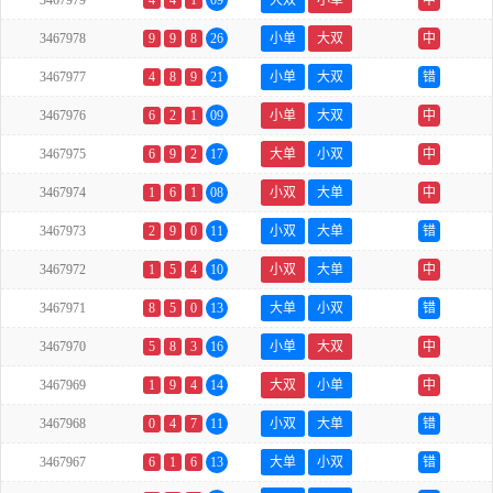
3467979
4
4
1
09
大双
小单
中
3467978
9
9
8
26
小单
大双
中
3467977
4
8
9
21
小单
大双
错
3467976
6
2
1
09
小单
大双
中
3467975
6
9
2
17
大单
小双
中
3467974
1
6
1
08
小双
大单
中
3467973
2
9
0
11
小双
大单
错
3467972
1
5
4
10
小双
大单
中
3467971
8
5
0
13
大单
小双
错
3467970
5
8
3
16
小单
大双
中
3467969
1
9
4
14
大双
小单
中
3467968
0
4
7
11
小双
大单
错
3467967
6
1
6
13
大单
小双
错