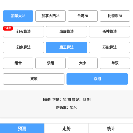
加拿大28
加拿大西28
台湾28
比特币28
幻灭算法
血屠算法
杀神算法
幻象算法
魔王算法
万能算法
组合
杀组
大小
单双
双项
双组
100期 正确：52 期 错误：48 期
正确率：52%
预测
走势
统计