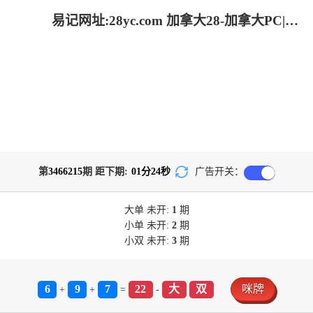
易记网址:28yc.com 加拿大28-加拿大PC|加拿大在线预测|加拿大PC走势|加拿大28刮奖结果查询
第
3466215
期 距下期:
01
分
24
秒
广告开关：
大单
未开:
1
期
小单
未开:
2
期
小双
未开:
3
期
6
9
7
22
大
双
咪牌
+
+
=
-