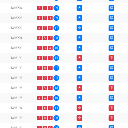
3466204
5
1
3
09
大
错
3466203
1
7
1
09
大
错
3466202
4
7
6
17
小
错
3466201
1
5
2
08
大
错
3466200
3
3
4
10
大
错
3466199
1
7
7
15
大
中
3466198
5
0
2
07
大
错
3466197
2
2
1
05
大
错
3466196
8
5
5
18
大
中
3466195
4
4
2
10
大
错
3466194
2
6
5
13
小
中
3466193
5
0
1
06
小
中