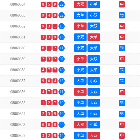
08060364
8
5
9
22
大双
小单
中
08060363
9
4
9
22
大单
小双
错
08060362
9
3
1
13
小单
大双
中
08060361
3
3
9
15
小双
大单
中
08060360
8
1
2
11
小双
大单
错
08060359
2
3
2
07
小单
大双
中
08060358
4
7
7
18
小双
大单
错
08060357
9
0
4
13
大单
小双
错
08060356
4
7
0
11
小单
大双
中
08060355
1
2
7
10
小单
大双
错
08060354
2
5
9
16
大单
小双
错
08060353
6
6
8
20
大双
小单
中
08060352
3
2
9
14
小单
大双
中