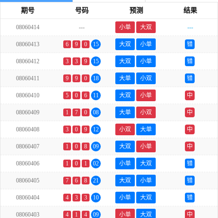
期号
号码
预测
结果
08060414
---
小单
大双
---
08060413
6
9
0
15
大双
小单
错
08060412
3
3
9
15
大双
小单
错
08060411
9
9
0
18
大单
小双
错
08060410
5
0
6
11
大双
小单
中
08060409
1
7
0
08
大单
小双
中
08060408
3
0
9
12
小双
大单
中
08060407
1
0
8
09
大双
小单
中
08060406
1
0
1
02
小单
大双
错
08060405
7
6
8
21
大双
小单
错
08060404
4
3
3
10
小单
大双
错
08060403
4
1
4
09
小单
大双
中