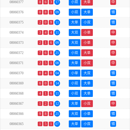
08060377
8
6
3
17
小双
大单
中
08060376
0
8
1
09
小双
大单
错
08060375
2
0
9
11
大单
小双
错
08060374
3
4
4
11
大双
小单
中
08060373
2
1
6
09
大双
小单
中
08060372
7
6
8
21
小双
大单
中
08060371
2
5
1
08
大单
小双
中
08060370
0
4
0
04
小单
大双
错
08060369
6
0
8
14
小双
大单
错
08060368
4
1
6
11
小双
大单
错
08060367
1
2
9
12
大单
小双
中
08060366
9
8
4
21
大双
小单
错
08060365
1
5
1
07
大单
小双
错