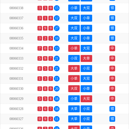
08060338
3
3
9
15
小单
大双
错
08060337
3
1
8
12
大双
小单
错
08060336
9
9
9
27
大双
小单
错
08060335
3
2
5
10
大双
小单
错
08060334
7
0
6
13
小单
大双
中
08060333
5
9
7
21
小双
大单
中
08060332
8
5
8
21
大单
小双
中
08060331
1
3
7
11
小单
大双
中
08060330
3
8
9
20
大双
小单
中
08060329
5
5
8
18
小单
大双
中
08060328
5
6
7
18
大单
小双
错
08060327
0
9
2
11
大单
小双
错