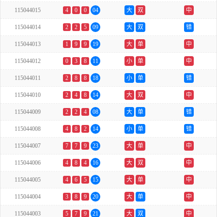
115044015
4
0
0
04
大
双
中
115044014
2
2
5
09
大
双
错
115044013
1
9
9
19
大
单
中
115044012
0
3
8
11
小
单
中
115044011
2
8
8
18
小
单
错
115044010
2
4
8
14
大
双
中
115044009
2
2
4
08
大
单
错
115044008
4
8
2
14
小
单
错
115044007
7
7
9
23
大
单
中
115044006
4
8
4
16
大
双
中
115044005
4
6
5
15
大
单
中
115044004
3
8
9
20
大
单
中
115044003
5
7
9
21
大
双
中