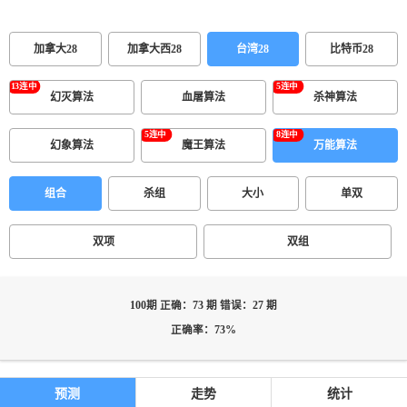
加拿大28
加拿大西28
台湾28
比特币28
幻灭算法
血屠算法
杀神算法
幻象算法
魔王算法
万能算法
组合
杀组
大小
单双
双项
双组
100期 正确：73 期 错误：27 期
正确率：73%
预测
走势
统计