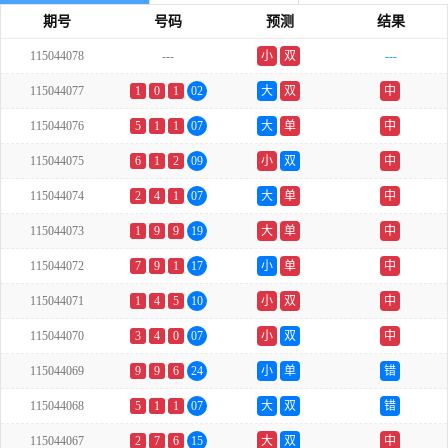
期号
号码
预测
结果
115044078
---
小
双
---
115044077
1
0
1
02
大
双
中
115044076
5
1
1
07
大
单
中
115044075
6
1
2
09
小
双
中
115044074
2
4
1
07
大
单
中
115044073
1
9
9
19
大
单
中
115044072
7
9
1
17
小
单
中
115044071
1
4
5
10
小
双
中
115044070
3
4
0
07
小
双
中
115044069
9
9
6
24
小
单
错
115044068
5
1
1
07
大
双
错
115044067
2
7
6
15
大
双
中