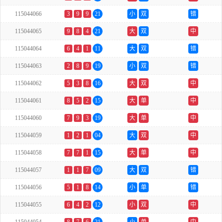
115044066
3
9
9
21
小
双
错
115044065
9
8
4
21
大
双
中
115044064
6
4
1
11
大
双
错
115044063
2
8
9
19
小
双
错
115044062
5
3
8
16
大
双
中
115044061
8
5
2
15
大
单
中
115044060
7
9
3
19
大
单
中
115044059
1
2
1
04
大
双
中
115044058
7
7
1
15
大
单
中
115044057
1
1
7
09
大
双
错
115044056
5
1
8
14
小
单
错
115044055
6
4
2
12
小
双
中