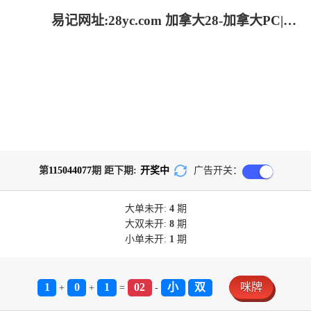
易记网址:28yc.com 加拿大28-加拿大PC|加拿大在线预测|加拿大PC走势|加拿大28刮奖结果查询
第
115044077
期 距下期:
03
分
28
秒
广告开关：
大单
未开:
4
期
大双
未开:
8
期
小单
未开:
1
期
1
0
1
02
小
双
咪牌
+
+
=
-