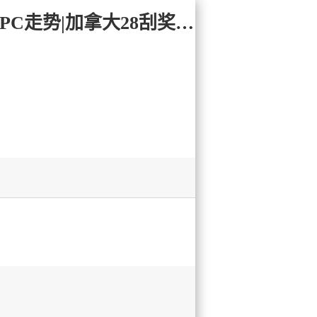
易记网址:28yc.com 加拿大28-加拿大PC|加拿大在线预测|加拿大PC走势|加拿大28刮奖结果查询