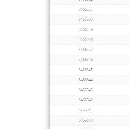
3466351
3466350
3466349
3466348
3466347
3466346
3466345
3466344
3466343
3466342
3466341
3466340