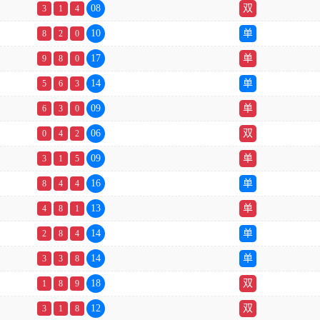
08
双
3
1
4
10
单
8
2
0
17
单
9
8
0
14
单
5
6
3
09
单
6
3
0
06
双
0
4
2
09
单
3
1
5
16
单
8
4
4
13
单
4
8
1
14
单
2
8
4
14
单
3
3
8
18
双
1
8
9
12
双
3
1
8