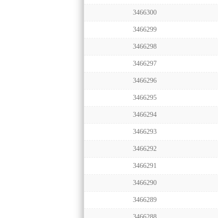
3466300
3466299
3466298
3466297
3466296
3466295
3466294
3466293
3466292
3466291
3466290
3466289
3466288