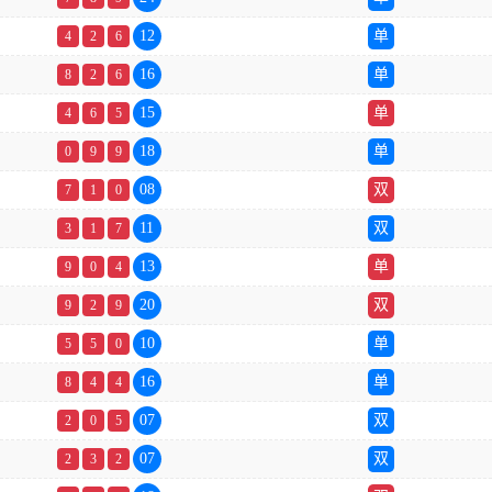
12
单
4
2
6
16
单
8
2
6
15
单
4
6
5
18
单
0
9
9
08
双
7
1
0
11
双
3
1
7
13
单
9
0
4
20
双
9
2
9
10
单
5
5
0
16
单
8
4
4
07
双
2
0
5
07
双
2
3
2