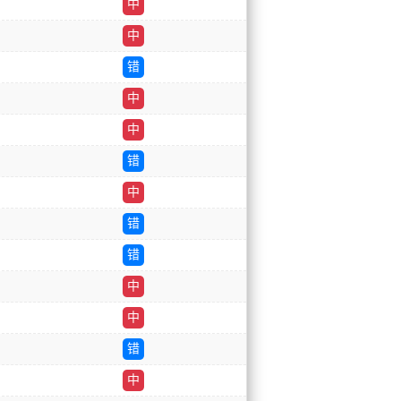
中
中
错
中
中
错
中
错
错
中
中
错
中