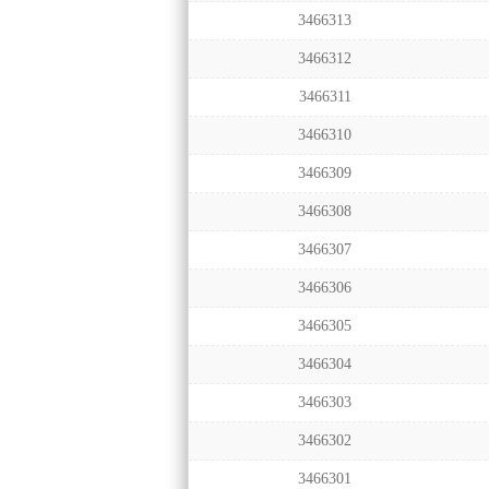
3466313
3466312
3466311
3466310
3466309
3466308
3466307
3466306
3466305
3466304
3466303
3466302
3466301