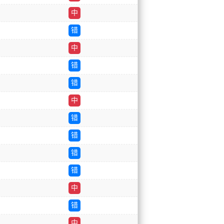
中
错
中
错
错
中
错
错
错
错
中
错
中