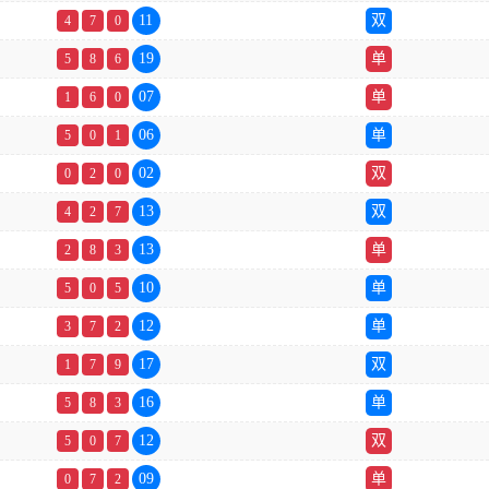
11
双
4
7
0
19
单
5
8
6
07
单
1
6
0
06
单
5
0
1
02
双
0
2
0
13
双
4
2
7
13
单
2
8
3
10
单
5
0
5
12
单
3
7
2
17
双
1
7
9
16
单
5
8
3
12
双
5
0
7
09
单
0
7
2