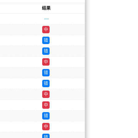
结果
---
中
错
错
中
错
错
中
中
错
中
错