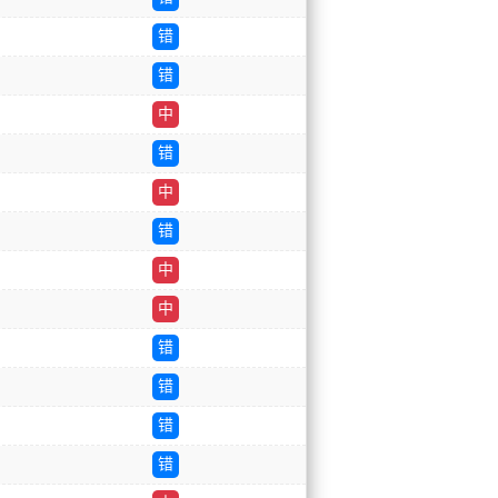
错
错
中
错
中
错
中
中
错
错
错
错