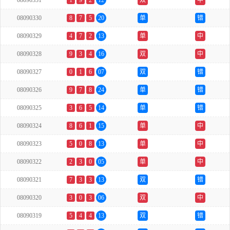
08090331
1
9
2
12
双
中
08090330
8
7
5
20
单
错
08090329
4
7
2
13
单
中
08090328
9
3
4
16
双
中
08090327
0
1
6
07
双
错
08090326
9
7
8
24
单
错
08090325
3
6
5
14
单
错
08090324
8
6
1
15
单
中
08090323
5
0
8
13
单
中
08090322
2
3
0
05
单
中
08090321
7
3
3
13
双
错
08090320
3
0
3
06
双
中
08090319
5
4
4
13
双
错