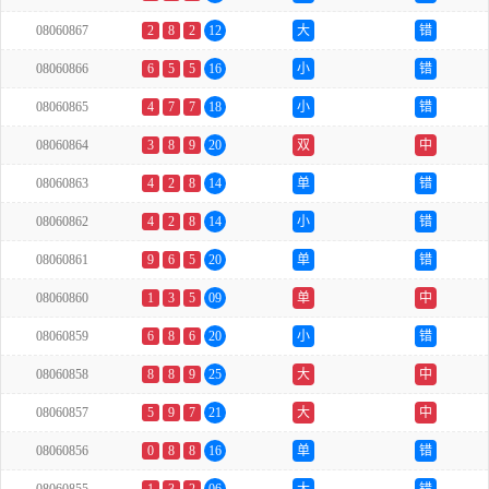
08060867
2
8
2
12
大
错
08060866
6
5
5
16
小
错
08060865
4
7
7
18
小
错
08060864
3
8
9
20
双
中
08060863
4
2
8
14
单
错
08060862
4
2
8
14
小
错
08060861
9
6
5
20
单
错
08060860
1
3
5
09
单
中
08060859
6
8
6
20
小
错
08060858
8
8
9
25
大
中
08060857
5
9
7
21
大
中
08060856
0
8
8
16
单
错