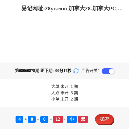
易记网址:28yc.com 加拿大28-加拿大PC|加拿大在线预测|加拿大PC走势|加拿大28刮奖结果查询
第
08060878
期 距下期:
00
分
17
秒
广告开关：
大单
未开:
1
期
大双
未开:
3
期
小单
未开:
2
期
4
8
0
12
小
双
咪牌
+
+
=
-