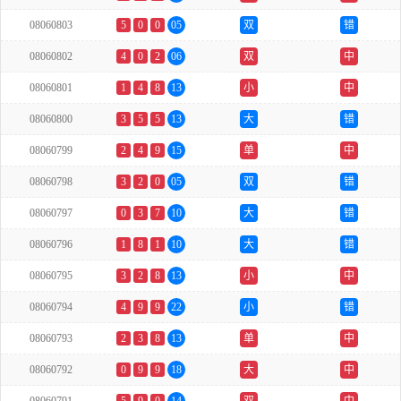
08060803
5
0
0
05
双
错
08060802
4
0
2
06
双
中
08060801
1
4
8
13
小
中
08060800
3
5
5
13
大
错
08060799
2
4
9
15
单
中
08060798
3
2
0
05
双
错
08060797
0
3
7
10
大
错
08060796
1
8
1
10
大
错
08060795
3
2
8
13
小
中
08060794
4
9
9
22
小
错
08060793
2
3
8
13
单
中
08060792
0
9
9
18
大
中