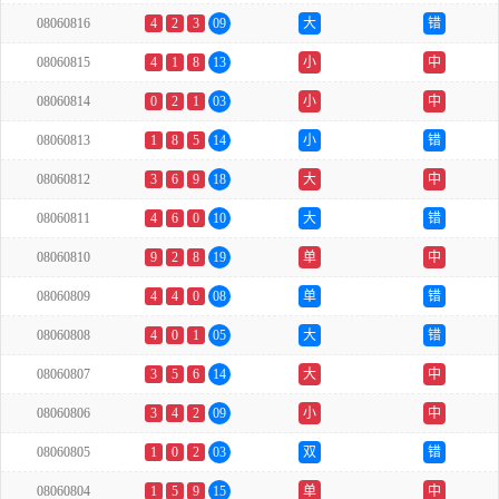
08060816
4
2
3
09
大
错
08060815
4
1
8
13
小
中
08060814
0
2
1
03
小
中
08060813
1
8
5
14
小
错
08060812
3
6
9
18
大
中
08060811
4
6
0
10
大
错
08060810
9
2
8
19
单
中
08060809
4
4
0
08
单
错
08060808
4
0
1
05
大
错
08060807
3
5
6
14
大
中
08060806
3
4
2
09
小
中
08060805
1
0
2
03
双
错
08060804
1
5
9
15
单
中